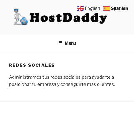
Saltar
English
Spanish
al
contenido
HOSTDADDY
Apps móviles, paginas web, tiendas virtuales, dominios, hosting
Menú
REDES SOCIALES
Administramos tus redes sociales para ayudarte a
posicionar tu empresa y conseguirte mas clientes.